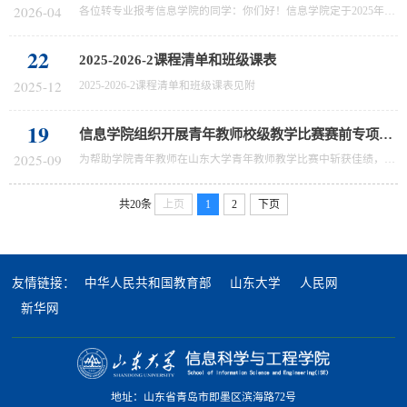
2026-04
各位转专业报考信息学院的同学：你们好！信息学院定于2025年4月26日线下面试，具体安排如下：8:30-9:30填写基本资料；9:30开始分组面试。请注意：1、 请符合条件且审核通过的同学及时扫码加面试工作群（QQ群：1048505530），具体分组和面试安排会在群内发布；2、 临近五一假期，跨校区同学请提前安排好行程，青岛气温偏低注意携带外套，如因个人原因导致无法参加线下面试的视为自动放弃。3、 咨询电话：0532-58630701...
22
2025-2026-2课程清单和班级课表
2025-12
2025-2026-2课程清单和班级课表见附
19
信息学院组织开展青年教师校级教学比赛赛前专项培训
2025-09
为帮助学院青年教师在山东大学青年教师教学比赛中斩获佳绩，进一步打磨教学技能、优化参赛材料，9月18日下午在信息学院410会议室，信息学院针对牛传宁、高原、杨国深三位老师，特别组织了一场校级教学比赛赛前专项培训。此次培训旨在汲取资深教师宝贵经验，精准指导参赛准备，全力做好后备支持工作。本次专项培训邀请教学促进与教师发展中心教学咨询员、督导员许宏吉老师担任培训导师，他围绕校级教学比赛的关键评价维度——教...
共20条
上页
1
2
下页
友情链接：
中华人民共和国教育部
山东大学
人民网
新华网
地址：山东省青岛市即墨区滨海路72号