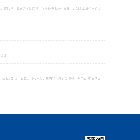
根据《山东大学2026年招收攻读博士学位研究生章程》的相关要求，学院根据本单位学科专业特点、人才培养要求、团队招生需求等实际情况，在学校报考条件基础上，制定本单位申请考核制报考条件、申请程序与考核要求。现将具体事项通知如下：一、 招生方式博士研究生招生方式分为本科直博、硕博连读和申请-考核。本科直博是指从获得推荐免试资格的优秀应届本科毕业生中选拔博士研究生的招生方式。招录办法见我校当年发布的接收优秀...
0-2
学校通知详见：https://oa.sdu.edu.cn/sdu_cms.jsp?messageId=58d59cc9-c6bf-4c36-b459-6d48e68e8a1d 1. 系统填报时间：9月28日-10月13日2. 填报人员：所有导师都必须填报，今年5月申请博导的老师已在系统填过硕导申请的，可不交纸质申请材料3. 将科研证明材料、经费证明材料纸质版装入信封交406办公室、2026硕导材料汇总表（附件1）电子版分别发王德强、褚宏伟老师邮箱，截止时间10 月 13 日上午8点4. 学硕填报：信息与通信工...