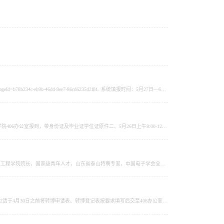
学校通知详见：https://oa.sdu.edu.cn/r/w?sid=ck&cmd=com.awspaas.user.apps._integrate_OPEN_CMS_DETAILS&messageId=b78b234c-eb9b-46dd-9ee7-86cd6235d2f81. 系统填报时间：5月27日—6月2日2. 将科研证明材料、经费证明材料纸质版装入信封于6月2日上午10点前交408办公室、同时将2027博导材料汇总表（附件1）电子版分别发送至王德强、褚宏伟老师邮箱。3. 学博填报：信息与通信工程、电子科学与技术、光学工程，专博填报：通信...
经学院招生领导小组审核通过以下考生进入复试环节，详见附件。复试安排：一、5月25日下午2：00-5:00信息学院406办公室报到，带身份证及毕业证学位证原件二、5月26日上午8:00-12:00振声苑南楼115教室笔试三、5月26日下午2:00开始分组面试，具体分组见QQ群（1095026466） 信息学院研究生办公室 5月21
山东大学第十八届“我心目中的好导师”候选人——陈杰智简介：陈杰智，教授，博士生导师，山东大学信息科学与工程学院院长，国家级青年人才，山东省泰山特聘专家，中国电子学会全国高校电子信息学科建设委员会常务委员。长期面向国家集成电路重大战略需求，聚焦新型存储器件、存算融合芯片、先进半导体工艺及器件可靠性等前沿方向开展研究。主持国家自然科学基金重点项目、重大研究计划项目、科技部重点研发计划课题等十余项重...
详见学校通知https://www.grad.sdu.edu.cn/content3.jsp?urltype=news.NewsContentUrl&wbtreeid=1035&wbnewsid=20822请于4月30日之前将转博申请表、转博登记表按要求填写后交至406办公室。报名网站：https://sduyjs.sdu.edu.cn/yjszs/plugins/zs/zsxsd/entrance#/entrance信息学院研究生办公室 2026-4-2